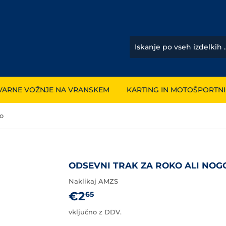
VARNE VOŽNJE NA VRANSKEM
KARTING IN MOTOŠPORTNI
go
ODSEVNI TRAK ZA ROKO ALI NOG
Naklikaj AMZS
€2
€2,65
65
vključno z DDV.