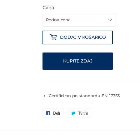
Cena
DODAJ V KOŠARICO
KUPITE ZDAJ
Certificiran po standardu EN 17353
Deli
Delite
Tvitni
Tvitnite
v
v
Facebooku
Twitterju