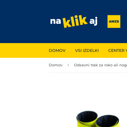
DOMOV
VSI IZDELKI
CENTER 
›
Domov
Odsevni trak za roko ali no