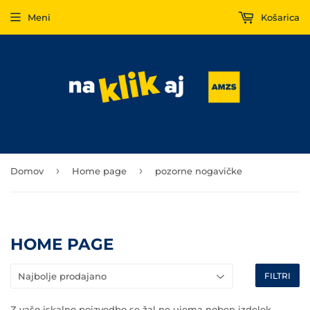
Meni
Košarica
›
›
Domov
Home page
pozorne nogavičke
HOME PAGE
FILTRI
Z vašo iskalno poizvedbo se žal ne ujema noben izdelek.